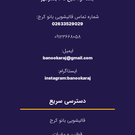
شماره تماس قالیشویی بانو کرج:
02633529029
09123668058
ایمیل:
banookaraj@gmail.com​
ایستاگرام:
instagram:banookaraj
دسترسی سریع
قالیشویی بانو کرج
قوانین و مقررات