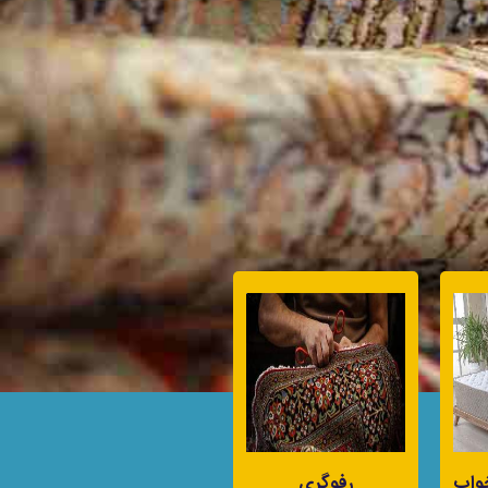
واب
رفوگری