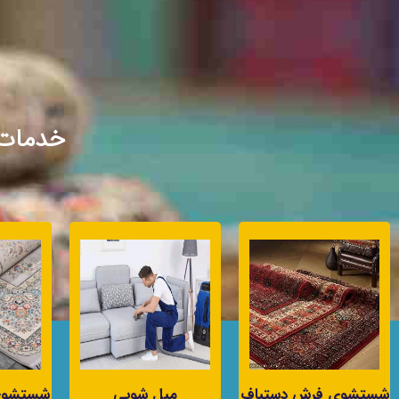
خدمات 
شستشوی فرش دستباف
مبل شویی
شستشوی