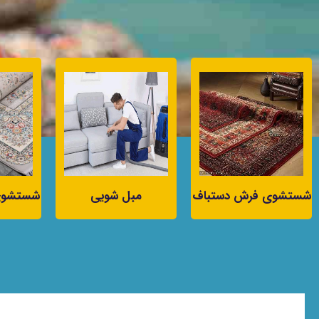
شستشوی فرش دستباف
مبل شویی
شستشوی