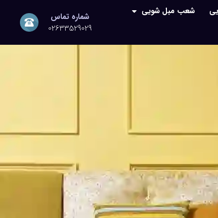
یی
شعب مبل شویی
شماره تماس
02633529029