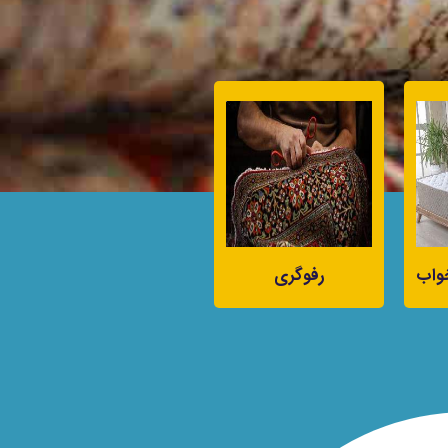
واب
رفوگری