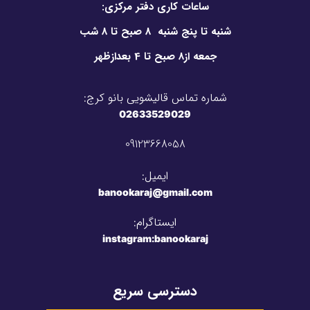
ساعات کاری دفتر مرکزی:
شنبه تا پنج شنبه 8 صبح تا 8 شب
جمعه از8 صبح تا 4 بعدازظهر
شماره تماس قالیشویی بانو کرج:
02633529029
09123668058
ایمیل:
banookaraj@gmail.com​
ایستاگرام:
instagram:banookaraj
دسترسی سریع