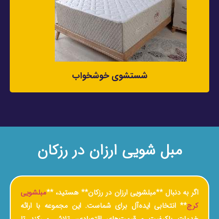
شستشوی خوشخواب
مبل شویی ارزان در رزکان
اگر به دنبال **مبلشویی ارزان در رزکان** هستید، **
مبلشویی
کرج
** انتخابی ایده‌آل برای شماست. این مجموعه با ارائه