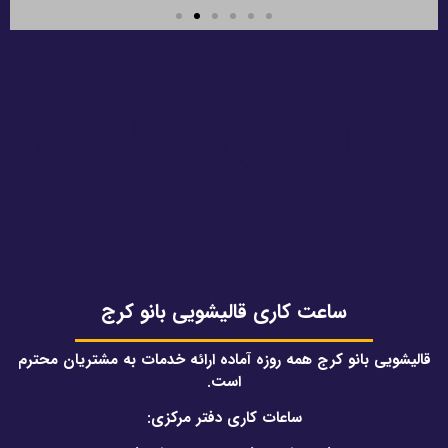
اگر فرش در قالیشویی دچار آسیب شد
چکار باید کرد؟
به دلیل استفاده از دستگاه های تمام اتوماتیک تخصصی معمولا
مشکلی بوجود نمی آید، اما در صورت عدم رضایت، فرایند شست و
شو تکرار و تا زمانی که قالی شما نزد ما است، ضمانت شست و شو
سلامت جنس را خواهید داشت.
ساعت کاری قالیشویی بانو کرج
قالیشویی بانو کرج همه روزه آماده ارائه خدمات به مشتریان محترم
است.
ساعات کاری دفتر مرکزی: