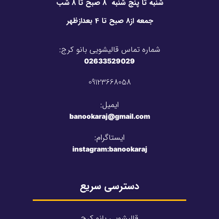
شنبه تا پنج شنبه 8 صبح تا 8 شب
جمعه از8 صبح تا 4 بعدازظهر
شماره تماس قالیشویی بانو کرج:
02633529029
09123668058
ایمیل:
banookaraj@gmail.com​
ایستاگرام:
instagram:banookaraj
دسترسی سریع
قالیشویی بانو کرج