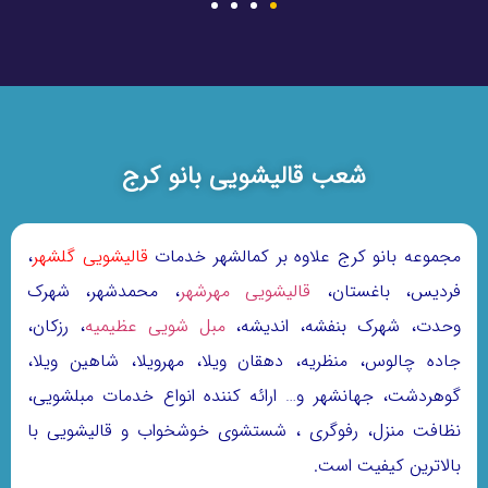
شعب قالیشویی بانو کرج
مجموعه بانو کرج علاوه بر کمالشهر خدمات
قالیشویی گلشهر
،
فردیس، باغستان،
قالیشویی مهرشهر
، محمدشهر، شهرک
وحدت، شهرک بنفشه، اندیشه،
مبل شویی عظیمیه
، رزکان،
جاده چالوس، منظریه، دهقان ویلا، مهرویلا، شاهین ویلا،
گوهردشت، جهانشهر و… ارائه کننده انواع خدمات مبلشویی،
نظافت منزل، رفوگری ، شستشوی خوشخواب و قالیشویی با
بالاترین کیفیت است.