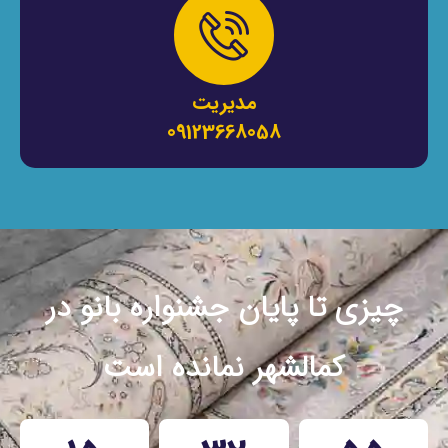
مدیریت
09123668058
چیزی تا پایان جشنواره بانو در
کمالشهر نمانده است