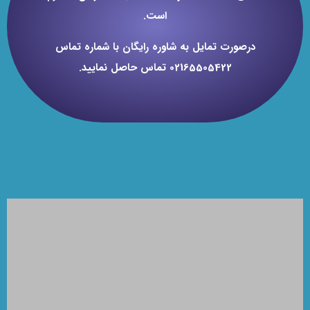
است.
درصورت تمایل به شاوره رایگان با شماره تماس
02165505422 تماس حاصل نمایید.