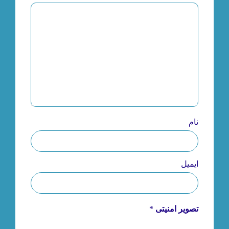
صورت عدم رضایت، فرایند شست و شو تکرار و تا
زمانی که قالی شما نزد ما است، ضمانت شست و
شو سلامت جنس را خواهید داشت.
نام
ایمیل
تصویر امنیتی
*