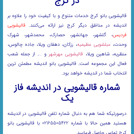
در کرج
قالیشویی بانو کرج خدمات متنوع و با کیفیت خود را علاوه بر
اندیشه در مناظق دیگر کرج نیز ارائه می‌کنند.
قالیشویی
فردیس
، گلشهر، جهانشهر، حصارک، محمدشهر، شهرک
وحدت،
مبلشویی عظیمیه
، رزکان، دهقان ویلا، جاده چالوس،
منظریه، شاهین ویلا،
قالیشویی مهرشهر
و …. از جمله شعب
فعال این مجموعه است. قالیشویی بانو اندیشه مطمئن ترین
انتخاب شما در اندیشه خواهد بود.
شماره قالیشویی در اندیشه فاز
یک
درصورتیکه شما هم به دنبال شماره تلفن قالیشویی در اندیشه
هستید همین حالا با شماره‌ 02165505422 با قالیشویی بانو
کرج تماس حاصل فرمایید.