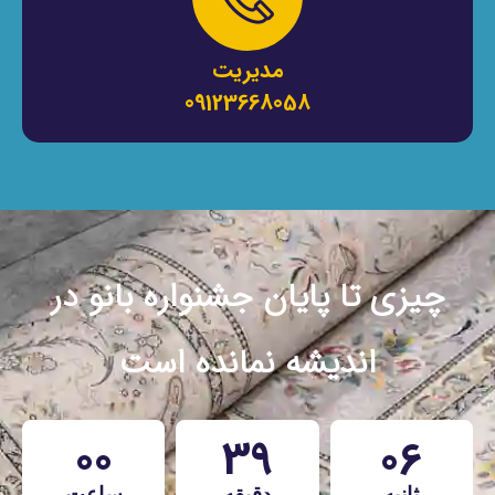
مدیریت
09123668058
چیزی تا پایان جشنواره بانو در
اندیشه نمانده است
00
39
04
ثانیه
دقیقه
ساعت