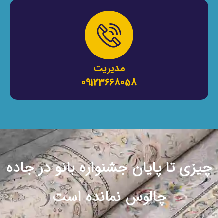
مدیریت
09123668058
چیزی تا پایان جشنواره بانو در جاده
چالوس نمانده است