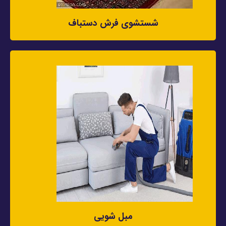
شستشوی فرش دستباف
مبل شویی