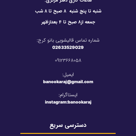
ساعات کاری دفتر مرکزی:
شنبه تا پنج شنبه 8 صبح تا 8 شب
جمعه از8 صبح تا 4 بعدازظهر
شماره تماس قالیشویی بانو کرج:
02633529029
09123668058
ایمیل:
banookaraj@gmail.com​
ایستاگرام:
instagram:banookaraj
دسترسی سریع