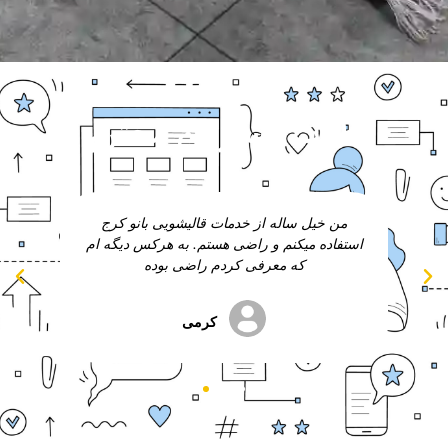
نظرات مشتریان محترم
ج
از خدمات رفوگری فرش استفاده کردم و راضی
از 
 ام
بودم ممنون از شما.
نوری