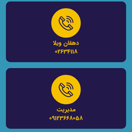
دهقان ویلا
02634118
مدیریت
09123668058