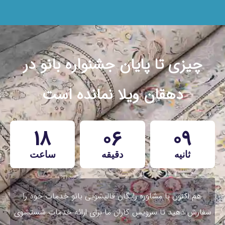
چیزی تا پایان جشنواره بانو در
دهقان ویلا نمانده است
18
06
07
ثانیه
دقیقه
ساعت
هم اکنون با مشاوره رایگان قالیشویی بانو خدمات خود را
سفارش دهید تا سرویس کاران ما برای ارائه خدمات شستشوی