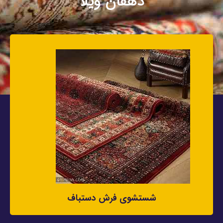
دهقان ویلا
شستشوی فرش دستباف