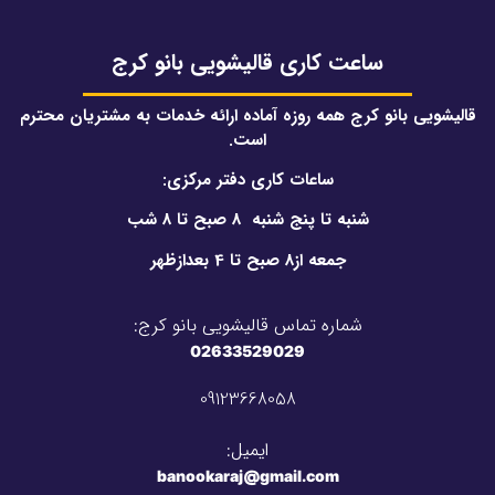
ساعت کاری قالیشویی بانو کرج
قالیشویی بانو کرج همه روزه آماده ارائه خدمات به مشتریان محترم
است.
ساعات کاری دفتر مرکزی:
شنبه تا پنج شنبه 8 صبح تا 8 شب
جمعه از8 صبح تا 4 بعدازظهر
شماره تماس قالیشویی بانو کرج:
02633529029
09123668058
ایمیل:
banookaraj@gmail.com​