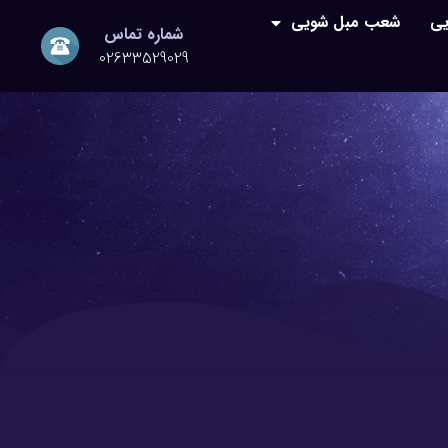
یی
شعب مبل شویی
شماره تماس
02633529029